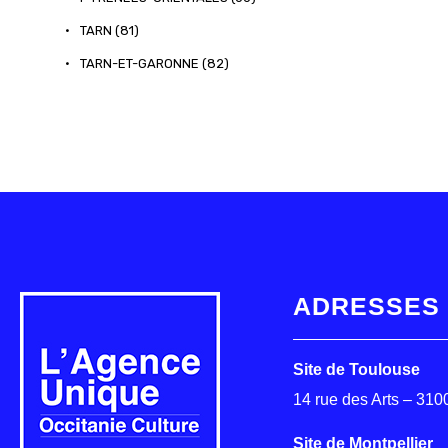
•
TARN (81)
•
TARN-ET-GARONNE (82)
ADRESSES
Site de Toulouse
14 rue des Arts – 31
Site de Montpellier