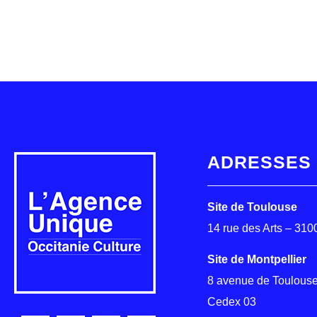
ADRESSES
Site de Toulouse
14 rue des Arts – 31
Site de Montpellier
8 avenue de Toulouse
Cedex 03