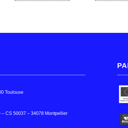
PA
000 Toulouse
 – CS 50037 – 34078 Montpellier