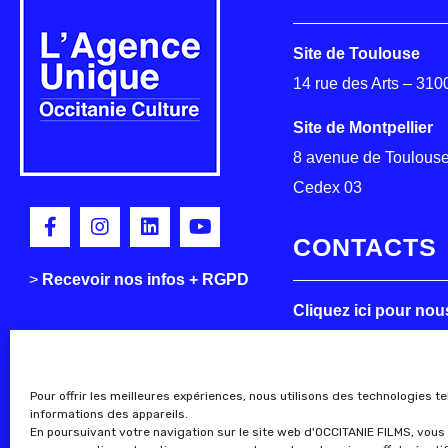
Site de Toulouse
14 rue des Arts – 31
Site de Montpellier
8 avenue de Toulouse
Cedex 03
CONTACTS
>
>
Recevoir nos infos + RGPD
Cliquez ici pour nou
Pour offrir les meilleures expériences, nous utilisons des technologies t
informations des appareils.
En poursuivant votre navigation sur le site web d'OCCITANIE FILMS, vous 