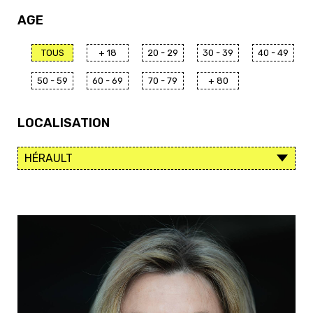
AGE
TOUS
+ 18
20 - 29
30 - 39
40 - 49
50 - 59
60 - 69
70 - 79
+ 80
LOCALISATION