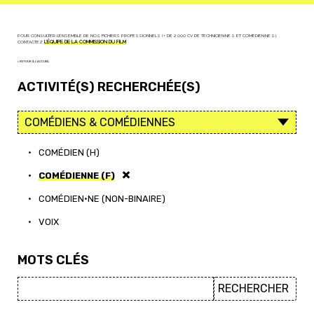
POUR CONSULTER L'ENSEMBLE DE NOS FICHIERS PROFESSIONNELS (+ DE 2 000 CV DE TECHNICIEN·NE·S ET COMÉDIEN·NE·S),
CONTACTEZ
L'ÉQUIPE DE LA COMMISSION DU FILM
< RETOUR À L'ACCUEIL
ACTIVITÉ(S) RECHERCHÉE(S)
•
COMÉDIEN (H)
•
COMÉDIENNE (F)
•
COMÉDIEN·NE (NON-BINAIRE)
•
VOIX
MOTS CLÉS