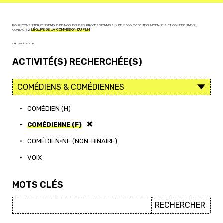
POUR CONSULTER L'ENSEMBLE DE NOS FICHIERS PROFESSIONNELS (+ DE 2 000 CV DE TECHNICIEN·NE·S ET COMÉDIEN·NE·S),
CONTACTEZ
L'ÉQUIPE DE LA COMMISSION DU FILM
< RETOUR À L'ACCUEIL
ACTIVITÉ(S) RECHERCHÉE(S)
•
COMÉDIEN (H)
•
COMÉDIENNE (F)
•
COMÉDIEN·NE (NON-BINAIRE)
•
VOIX
MOTS CLÉS