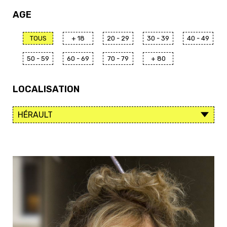
AGE
TOUS
+ 18
20 - 29
30 - 39
40 - 49
50 - 59
60 - 69
70 - 79
+ 80
LOCALISATION