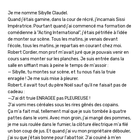
Je me nomme Sibylle Claudel.
Quand j'étais gamine, dans la cour de récré, j'incarnais Sissi
Impératrice. Pourtant quand j'ai commencé ma formation de
comédienne à "Acting International", j'étais pétrifiée à l'idée
de monter sur scène. Tous les matins, je venais devant
l'école, tous les matins, je repartais en courant chez moi.
Robert Cordier, mon prof m'avait juré que je pouvais venir en
cours sans monter sur les planches. Je suis entrée dans la
salle en sifflant mais à peine le temps de m'assoir :
— Sibylle, tu montes sur scène, et tu nous fais la truie
enragée ! Je me suis mise à pleurer.
Robert, il avait tout du père Noël sauf qu'il ne faisait pas de
cadeau :
—J'ai dit truie ENRAGEE pas PLEUREUSE !
J'ai vomi mes céréales sous les rires gênés des copains.
Ça m'a fait mal, tellement mal que je suis tombée à quatre
pattes dans le vomi. Avec mon groin, j'ai mangé des pommes,
je me suis roulée dans le fumier, la clôture électrique m'a filé
un bon coup de jus. Et quand j'ai vu mon propriétaire débouler,
j'ai su que j'étais bonne pour l'abattoir. J'ai couiné à m'en