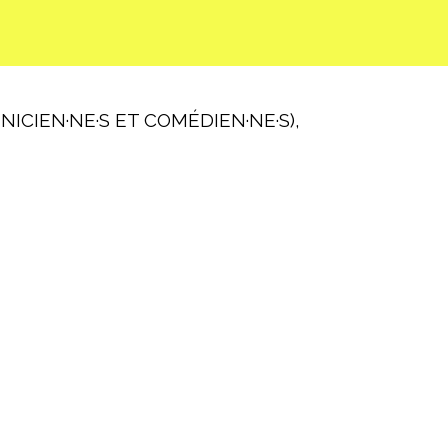
ICIEN·NE·S ET COMÉDIEN·NE·S),