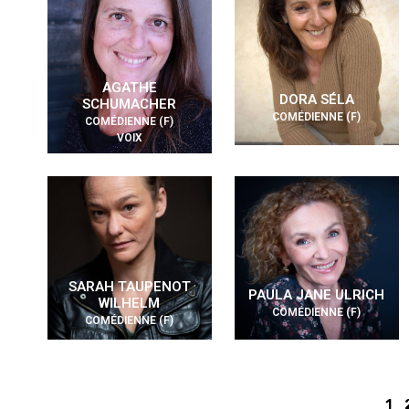
AGATHE
DORA SÉLA
SCHUMACHER
COMÉDIENNE (F)
COMÉDIENNE (F)
VOIX
SARAH TAUPENOT
PAULA JANE ULRICH
WILHELM
COMÉDIENNE (F)
COMÉDIENNE (F)
1