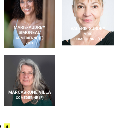
MARIE-AUDREY
VALÉRIE SURDEY
SIMONEAU
VOIX
COMÉDIENNE (F)
COMÉDIENNE (F)
VOIX
MARCABRUNE VILLA
COMÉDIENNE (F)
2
3