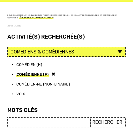
POUR CONSULTER L'ENSEMBLE DE NOS FICHIERS PROFESSIONNELS (+ DE 2 000 CV DE TECHNICIEN·NE·S ET COMÉDIEN·NE·S),
CONTACTEZ
L'ÉQUIPE DE LA COMMISSION DU FILM
< RETOUR À L'ACCUEIL
ACTIVITÉ(S) RECHERCHÉE(S)
•
COMÉDIEN (H)
•
COMÉDIENNE (F)
•
COMÉDIEN·NE (NON-BINAIRE)
•
VOIX
MOTS CLÉS