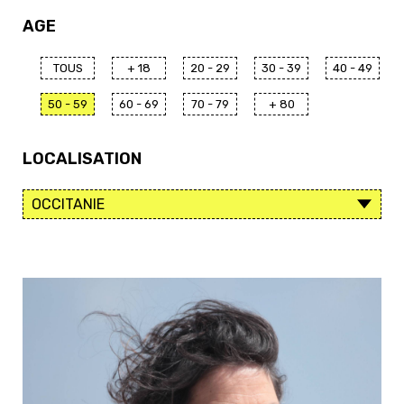
AGE
TOUS
+ 18
20 - 29
30 - 39
40 - 49
50 - 59
60 - 69
70 - 79
+ 80
LOCALISATION