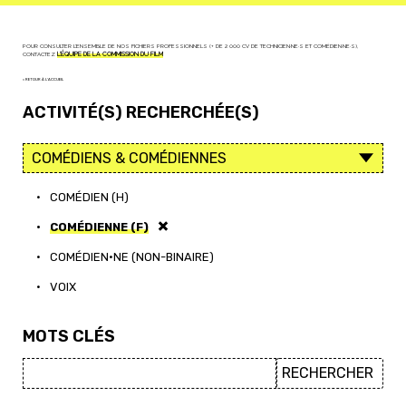
POUR CONSULTER L'ENSEMBLE DE NOS FICHIERS PROFESSIONNELS (+ DE 2 000 CV DE TECHNICIEN·NE·S ET COMÉDIEN·NE·S),
CONTACTEZ
L'ÉQUIPE DE LA COMMISSION DU FILM
< RETOUR À L'ACCUEIL
ACTIVITÉ(S) RECHERCHÉE(S)
•
COMÉDIEN (H)
•
COMÉDIENNE (F)
•
COMÉDIEN·NE (NON-BINAIRE)
•
VOIX
MOTS CLÉS