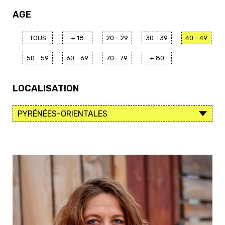
AGE
TOUS
+ 18
20 - 29
30 - 39
40 - 49
50 - 59
60 - 69
70 - 79
+ 80
LOCALISATION