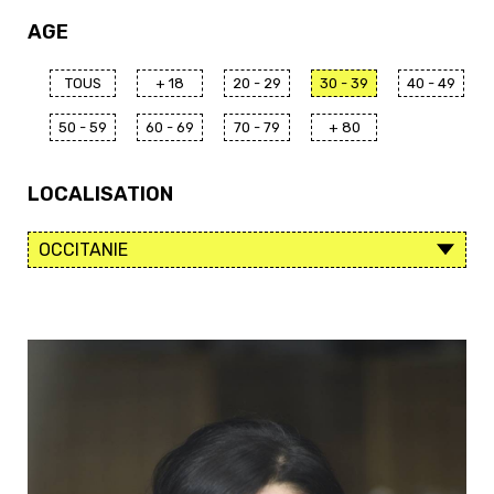
AGE
TOUS
+ 18
20 - 29
30 - 39
40 - 49
50 - 59
60 - 69
70 - 79
+ 80
LOCALISATION