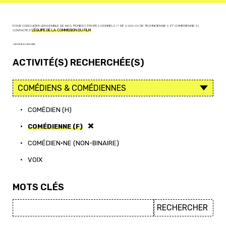
POUR CONSULTER L'ENSEMBLE DE NOS FICHIERS PROFESSIONNELS (+ DE 2 000 CV DE TECHNICIEN·NE·S ET COMÉDIEN·NE·S),
CONTACTEZ
L'ÉQUIPE DE LA COMMISSION DU FILM
< RETOUR À L'ACCUEIL
ACTIVITÉ(S) RECHERCHÉE(S)
•
COMÉDIEN (H)
•
COMÉDIENNE (F)
•
COMÉDIEN·NE (NON-BINAIRE)
•
VOIX
MOTS CLÉS