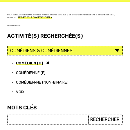
POUR CONSULTER L'ENSEMBLE DE NOS FICHIERS PROFESSIONNELS (+ DE 2 000 CV DE TECHNICIEN·NE·S ET COMÉDIEN·NE·S),
CONTACTEZ
L'ÉQUIPE DE LA COMMISSION DU FILM
< RETOUR À L'ACCUEIL
ACTIVITÉ(S) RECHERCHÉE(S)
•
COMÉDIEN (H)
•
COMÉDIENNE (F)
•
COMÉDIEN·NE (NON-BINAIRE)
•
VOIX
MOTS CLÉS