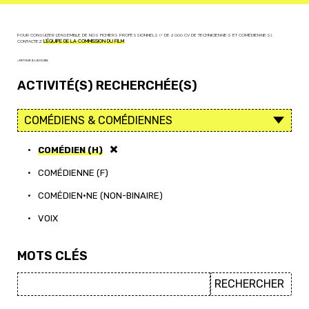
POUR CONSULTER L'ENSEMBLE DE NOS FICHIERS PROFESSIONNELS (+ DE 2 000 CV DE TECHNICIEN·NE·S ET COMÉDIEN·NE·S),
CONTACTEZ
L'ÉQUIPE DE LA COMMISSION DU FILM
< RETOUR À L'ACCUEIL
ACTIVITÉ(S) RECHERCHÉE(S)
•
COMÉDIEN (H)
•
COMÉDIENNE (F)
•
COMÉDIEN·NE (NON-BINAIRE)
•
VOIX
MOTS CLÉS