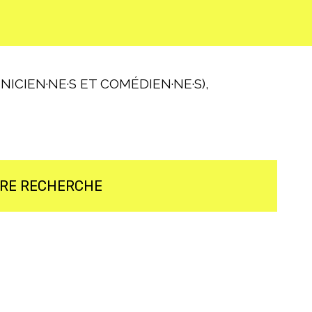
ICIEN·NE·S ET COMÉDIEN·NE·S),
TRE RECHERCHE