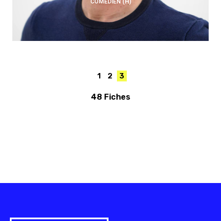
COMÉDIEN (H)
1
2
3
48 Fiches