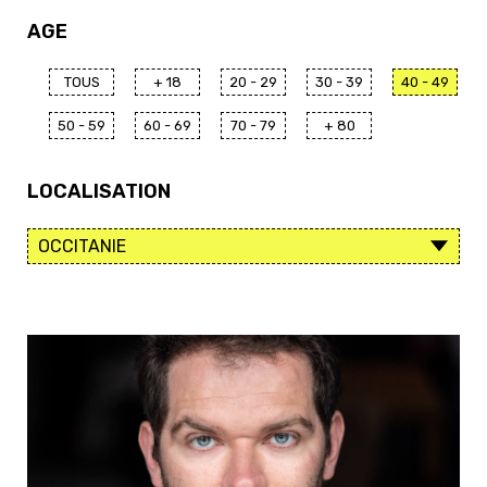
AGE
TOUS
+ 18
20 - 29
30 - 39
40 - 49
50 - 59
60 - 69
70 - 79
+ 80
LOCALISATION