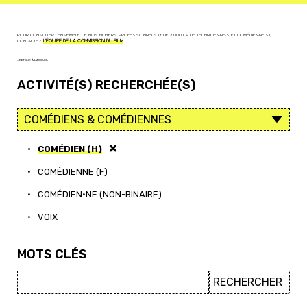
POUR CONSULTER L'ENSEMBLE DE NOS FICHIERS PROFESSIONNELS (+ DE 2 000 CV DE TECHNICIEN·NE·S ET COMÉDIEN·NE·S),
CONTACTEZ
L'ÉQUIPE DE LA COMMISSION DU FILM
< RETOUR À L'ACCUEIL
ACTIVITÉ(S) RECHERCHÉE(S)
•
COMÉDIEN (H)
•
COMÉDIENNE (F)
•
COMÉDIEN·NE (NON-BINAIRE)
•
VOIX
MOTS CLÉS