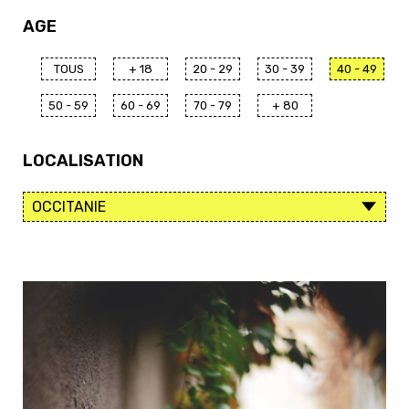
AGE
TOUS
+ 18
20 - 29
30 - 39
40 - 49
50 - 59
60 - 69
70 - 79
+ 80
LOCALISATION