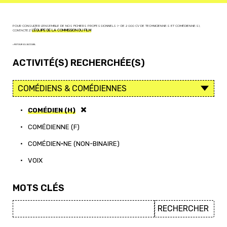
POUR CONSULTER L'ENSEMBLE DE NOS FICHIERS PROFESSIONNELS (+ DE 2 000 CV DE TECHNICIEN·NE·S ET COMÉDIEN·NE·S),
CONTACTEZ
L'ÉQUIPE DE LA COMMISSION DU FILM
< RETOUR À L'ACCUEIL
ACTIVITÉ(S) RECHERCHÉE(S)
•
COMÉDIEN (H)
•
COMÉDIENNE (F)
•
COMÉDIEN·NE (NON-BINAIRE)
•
VOIX
MOTS CLÉS