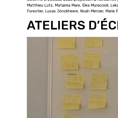
Matthieu Lutz, Matairea Mare, Elea Muraccioli, 
Forestier, Lucas Jonckheere, Noah Mercier, Marie Pr
ATELIERS D’É