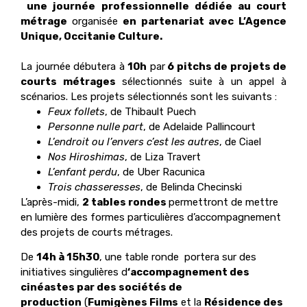
une journée professionnelle dédiée au court
métrage
organisée
en partenariat avec L’Agence
Unique, Occitanie Culture.
La journée débutera à
10h
par
6 pitchs de projets de
courts métrages
sélectionnés suite à un appel à
scénarios. Les projets sélectionnés sont les suivants :
Feux follets
, de Thibault Puech
Personne nulle part
, de Adelaide Pallincourt
L’endroit ou l’envers c’est les autres
, de Ciael
Nos Hiroshimas
, de Liza Travert
L’enfant perdu
, de Uber Racunica
Trois chasseresses
, de Belinda Checinski
L’après-midi,
2 tables rondes
permettront de mettre
en lumière des formes particulières d’accompagnement
des projets de courts métrages.
De
14h à 15h30
, une table ronde portera sur des
initiatives singulières d
‘accompagnement des
cinéastes par des sociétés de
production
(
Fumigènes Films
et la
Résidence des