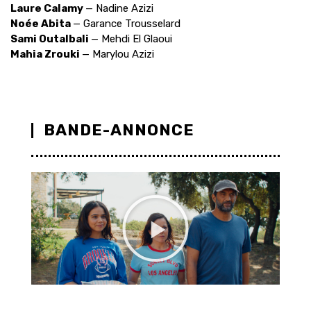
Laure Calamy
— Nadine Azizi
Noée Abita
— Garance Trousselard
Sami Outalbali
— Mehdi El Glaoui
Mahia Zrouki
— Marylou Azizi
BANDE-ANNONCE