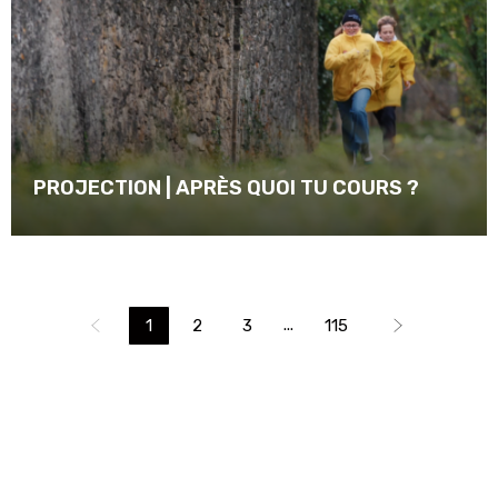
PROJECTION | APRÈS QUOI TU COURS ?
...
1
2
3
115