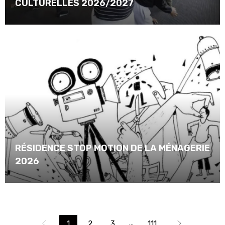
CULTURELLES 2026/2027
RÉSIDENCE STOP MOTION DE LA MÉNAGERIE
2026
...
1
2
3
111