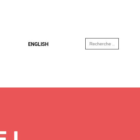
Search
ENGLISH
for:
 !