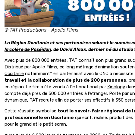
© TAT Productions - Apollo Films
La Région Occitanie et ses partenaires saluent le succès e
la colère de Poséidon
, de David Alaux, dernier né du studio
Avec plus de 800 000 entrées, TAT connaît son plus grand succ
Distribué par
Apollo
Films, ce long métrage d’animation soute
Occitanie
notamment* en partenariat avec le CNC a nécessité
travail et la collaboration de plus de 200 personnes
, p
en région. Le film a été vendu à l’international par
Kinology
dans
compte déjà près de 500 000 entrées à l’étranger. Porté par u
dynamique,
TAT recrute
afin de porter ses effectifs à 350 perso
Cette réussite symbolise
tout le savoir-faire régional de la
professionnelle en Occitanie
qui écrit, réalise, produit des
pour le grand et le petit écran.