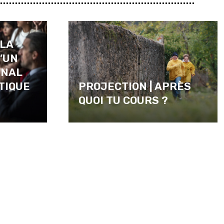
 LA
’UN
ONAL
TIQUE
PROJECTION | APRÈS
QUOI TU COURS ?