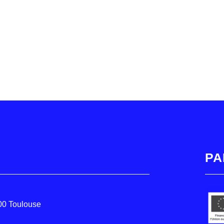
PA
000 Toulouse