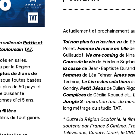
Actuellement et prochainement au
Toi non plus tu n’as rien vu
de Bé
n salles de
Pattie et
Pollet,
Femme de mère en fille
de
 toulousain
T
AT
.
Guillaudot,
We are coming
de Nina
ès en salles.
Cours de la vie
de Frédéric Sojche
nu par
la Région
la casse
de Jean-Baptiste Durand
plus de 3 ans de
femmes
de Léa Fehner,
Â
mes sœ
resque toutes basées
Téchiné,
Le Livre des solutions
de
 plus de 50 pays et
Gondry,
Petit Jésus
de Julien Rig
ne puissante
Complices
de Cécilia Rouaud et…
L
nnes d’ici 5 ans.
Jungle 2
: opération tour du mon
long métrage du studio TAT.
 filière
 films de tout genre,
* Outre la Région Occitanie, le film
soutenu par France 3 Cinéma, Fr
Télévisions, Canal+, Ciné+, le CN