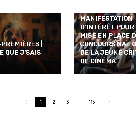
APPEL À
MANIFESTATION
D’INTÉRÊT POUR
MISE EN PLACE D
PREMIÈRES |
CONCOURS NATI
E QUE J’SAIS
DE LA JEUNE CRI
DE CINÉMA
...
1
2
3
115