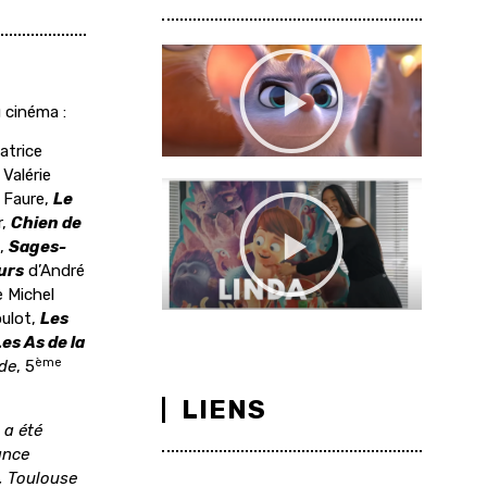
 cinéma :
atrice
 Valérie
 Faure,
Le
r,
Chien de
,
Sages-
urs
d’André
 Michel
oulot,
Les
es As de la
ème
de
, 5
LIENS
 a été
ance
C, Toulouse