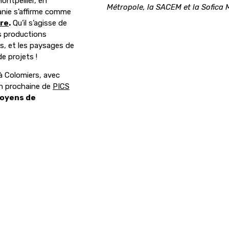
ontpellier, en
Métropole, la SACEM et la Sofica 
anie s’affirme comme
ore
.
Qu’il s’agisse de
s productions
ns, et les paysages de
de projets !
à Colomiers, avec
on prochaine de
PICS
moyens de