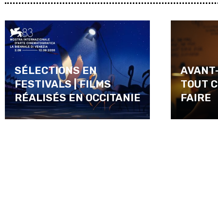
SÉLECTIONS EN
AVANT-
FESTIVALS | FILMS
TOUT C
RÉALISÉS EN OCCITANIE
FAIRE