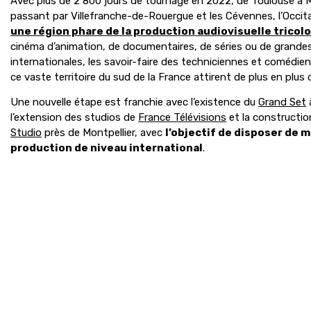
Avec plus de 2 800 jours de tournage en 2022, de Toulouse à M
passant par Villefranche-de-Rouergue et les Cévennes, l’Occit
une région phare de la production audiovisuelle tricol
cinéma d’animation, de documentaires, de séries ou de grande
internationales, les savoir-faire des techniciennes et comédie
ce vaste territoire du sud de la France attirent de plus en plus 
Une nouvelle étape est franchie avec l’existence du
Grand Set
l’extension des studios de
France Télévision
s
et la constructi
Studio
près de Montpellier, avec
l’objectif de disposer de 
production de niveau international
.