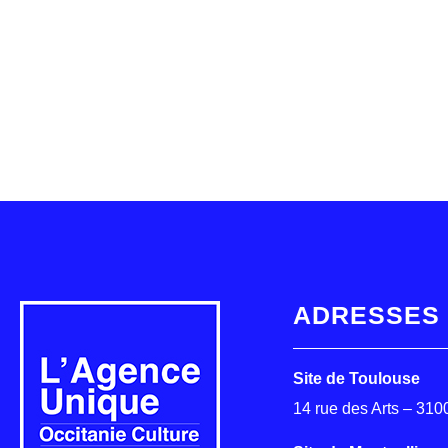
ADRESSES
Site de Toulouse
14 rue des Arts – 31