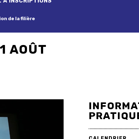
 À INSCRIPTIONS
on de la filière
21 AOÛT
INFORMA
PRATIQU
CALENDRIER