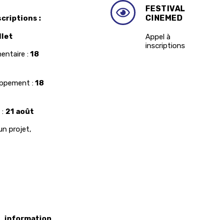
FESTIVAL
CINEMED
scriptions :
llet
Appel à
inscriptions
ntaire :
18
oppement :
18
 :
21 août
un projet,
formation