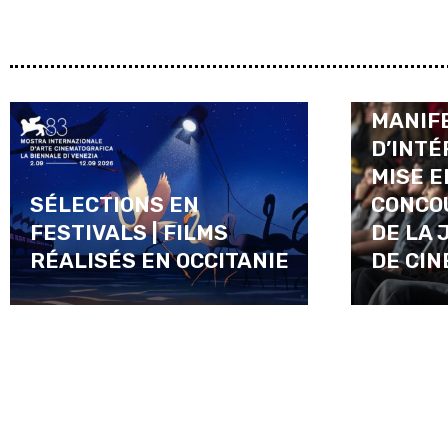
APPEL 
MANIF
D’INTÉ
MISE E
SÉLECTIONS EN
CONCO
FESTIVALS | FILMS
DE LA 
RÉALISÉS EN OCCITANIE
DE CI