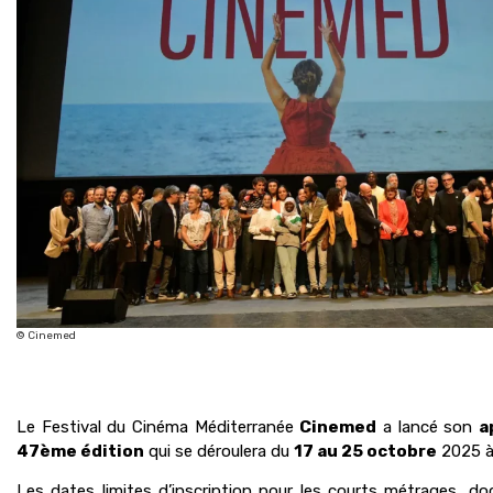
© Cinemed
Le Festival du Cinéma Méditerranée
Cinemed
a lancé son
a
47ème édition
qui se déroulera du
17 au 25 octobre
2025 à 
Les dates limites d’inscription pour les courts métrages, do