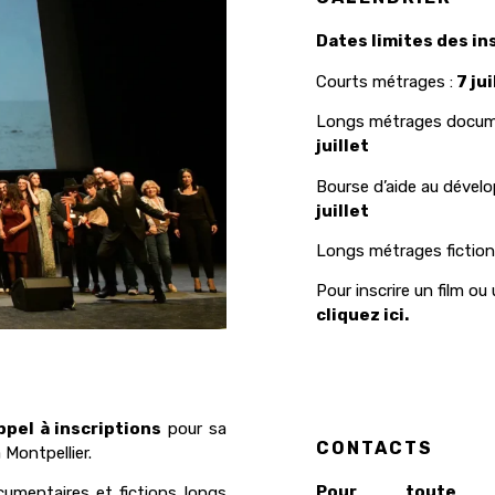
Dates limites des in
Courts métrages :
7 jui
Longs métrages docume
juillet
Bourse d’aide au dével
juillet
Longs métrages fiction
Pour inscrire un film ou 
cliquez ici.
ppel à inscriptions
pour sa
CONTACTS
Montpellier.
Pour toute in
cumentaires et fictions longs