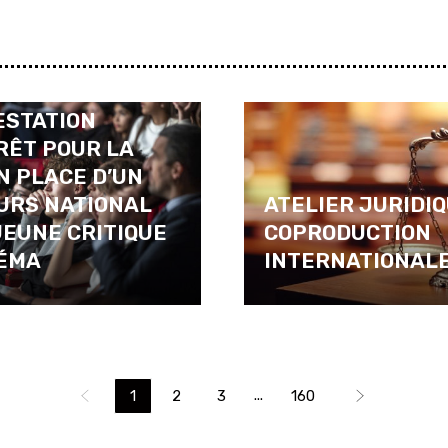
À
ESTATION
RÊT POUR LA
N PLACE D’UN
URS NATIONAL
ATELIER JURIDIQ
JEUNE CRITIQUE
COPRODUCTION
NÉMA
INTERNATIONAL
...
1
2
3
160