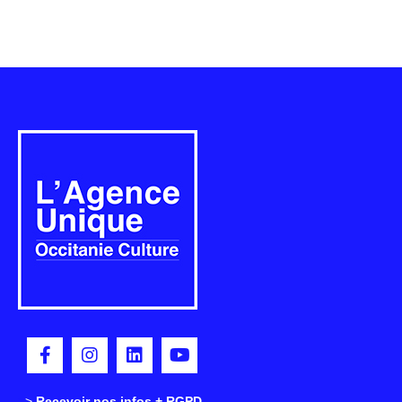
>
>
Recevoir nos infos + RGPD