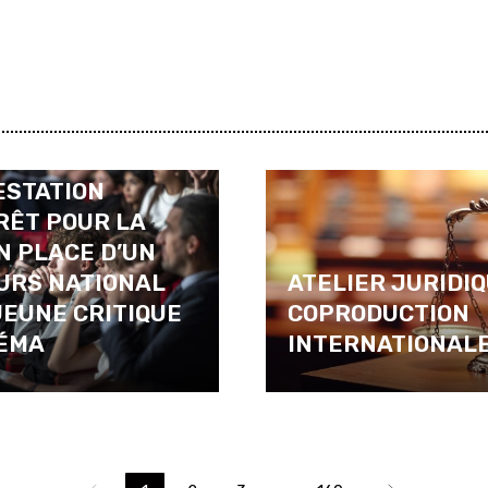
À
ESTATION
RÊT POUR LA
N PLACE D’UN
URS NATIONAL
ATELIER JURIDIQ
JEUNE CRITIQUE
COPRODUCTION
NÉMA
INTERNATIONAL