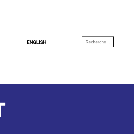
Search
ENGLISH
for:
T