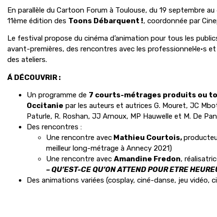
En parallèle du Cartoon Forum à Toulouse, du 19 septembre au 
11ème édition des
Toons Débarquent !
, coordonnée par Cinep
Le festival propose du cinéma d’animation pour tous les public
avant-premières, des rencontres avec les professionnel·le·s et 
des ateliers.
Á DÉCOUVRIR :
Un programme de
7 courts-métrages produits ou t
Occitanie
par les auteurs et autrices G. Mouret, JC Mbot
Paturle, R. Roshan, JJ Arnoux, MP Hauwelle et M. De Pana
Des rencontres :
Une rencontre avec
Mathieu Courtois,
producteu
meilleur long-métrage à Annecy 2021)
Une rencontre avec
Amandine Fredon
, réalisatri
– QU’EST-CE QU’ON ATTEND POUR ETRE HEURE
Des animations variées (cosplay, ciné-danse, jeu vidéo, c