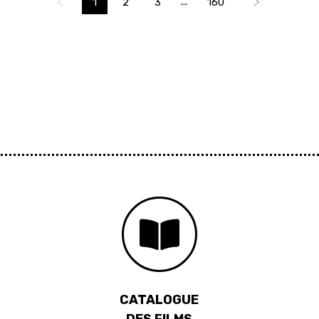
...
1
2
3
160
CATALOGUE
DES FILMS