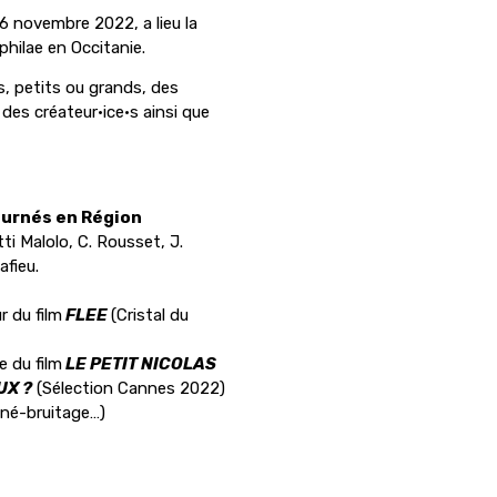
6 novembre 2022, a lieu l
a
hilae en Occitanie.
s, petits ou grands, des
des créateur·ice·s ainsi que
ournés en Région
ti Malolo, C. Rousset, J.
fieu.
r du film
FLEE
(Cristal du
ce du film
LE PETIT NICOLAS
UX ?
(Sélection Cannes 2022)
iné-bruitage…)