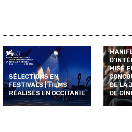
APPEL 
MANIF
D’INTÉ
MISE E
SÉLECTIONS EN
CONCO
FESTIVALS | FILMS
DE LA 
RÉALISÉS EN OCCITANIE
DE CI