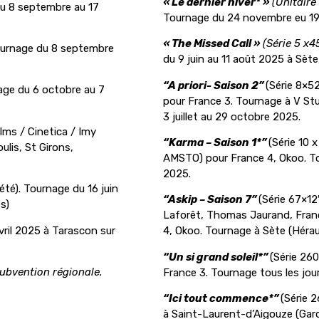
« Le dernier hiver* »
(Unitaire
du 8 septembre au 17
Tournage du 24 novembre eu 19
« The Missed Call »
(Série 5 x4
ournage du 8 septembre
du 9 juin au 11 août 2025 à Sète
“A priori- Saison 2”
(Série 8×5
age du 6 octobre au 7
pour France 3. Tournage à V Stu
3 juillet au 29 octobre 2025.
lms / Cinetica / Imy
“Karma – Saison 1*”
(Série 10
lis, St Girons,
AMSTO) pour France 4, Okoo. To
2025.
été). Tournage du 16 juin
“Askip – Saison 7”
(Série 67×1
s)
Laforêt, Thomas Jaurand, Franç
vril 2025 à Tarascon sur
4, Okoo. Tournage à Sète (Hérau
“Un si grand soleil*”
(Série 260
subvention régionale.
France 3. Tournage tous les jour
“Ici tout commence*”
(Série 
à Saint-Laurent-d’Aigouze (Gard