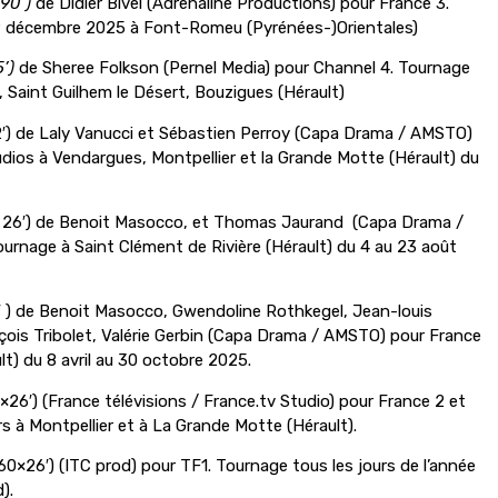
 90’)
de Didier Bivel (Adrenaline Productions) pour France 3.
 décembre 2025 à Font-Romeu (Pyrénées-)Orientales)
5’)
de Sheree Folkson (Pernel Media) pour Channel 4. Tournage
, Saint Guilhem le Désert, Bouzigues (Hérault)
2′) de Laly Vanucci et Sébastien Perroy (Capa Drama / AMSTO)
dios à Vendargues, Montpellier et la Grande Motte (Hérault) du
 x 26′) de Benoit Masocco, et Thomas Jaurand
(Capa Drama /
urnage à Saint Clément de Rivière (Hérault) du 4 au 23 août
2′ ) de Benoit Masocco, Gwendoline Rothkegel, Jean-louis
ois Tribolet, Valérie Gerbin (Capa Drama / AMSTO) pour France
lt) du 8 avril au 30 octobre 2025.
×26′) (France télévisions / France.tv Studio) pour France 2 et
s à Montpellier et à La Grande Motte (Hérault).
260×26′) (ITC prod) pour TF1. Tournage tous les jours de l’année
).