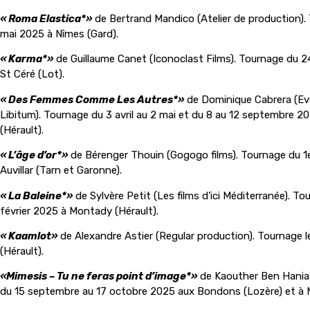
« Roma Elastica*»
de Bertrand Mandico (Atelier de production).
mai 2025 à Nîmes (Gard).
« Karma*»
de Guillaume Canet (Iconoclast Films). Tournage du 
St Céré (Lot).
« Des Femmes Comme Les Autres*»
de Dominique Cabrera (E
Libitum). Tournage du 3 avril au 2 mai et du 8 au 12 septembre 20
(Hérault).
« L’âge d’or*»
de Bérenger Thouin (Gogogo films). Tournage du 1e
Auvillar (Tarn et Garonne).
« La Baleine*»
de Sylvère Petit (Les films d’ici Méditerranée). To
février 2025 à Montady (Hérault).
« Kaamlot»
de Alexandre Astier (Regular production). Tournage l
(Hérault).
«Mimesis – Tu ne feras point d’image*»
de Kaouther Ben Hania 
du 15 septembre au 17 octobre 2025 aux Bondons (Lozère) et à Mo