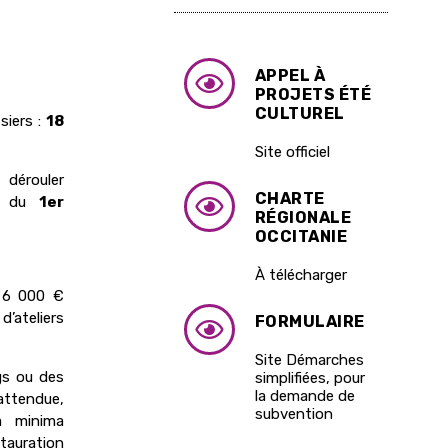
APPEL À
PROJETS ÉTÉ
CULTUREL
siers :
18
Site officiel
 dérouler
CHARTE
té du
1er
RÉGIONALE
OCCITANIE
À télécharger
 6 000 €
’ateliers
FORMULAIRE
Site Démarches
gs ou des
simplifiées, pour
la demande de
ttendue,
subvention
a minima
tauration