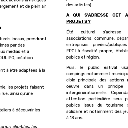
des artistes).
bergement et de plein air
À QUI S’ADRESSE CET 
PROJETS ?
5
Été culturel s’adress
associations, commune, dépa
lturels locaux, prendront
entreprises privées/publiques
imés par des
EPCI à fiscalité propre, établ
aux médias et à
publics et région.
 OULIPO, création
Puis, le public estival us
 à être adaptées à la
campings notamment municipa
cible principale des actions
oeuvre dans un principe d
ie, les projets faisant
intergénérationnelle. Cepen
a rue, ainsi qu’une
attention particulière sera 
publics issus du tourisme s
iers à découvrir les
solidaire et notamment des je
à 18 ans.
riori éligibles, les