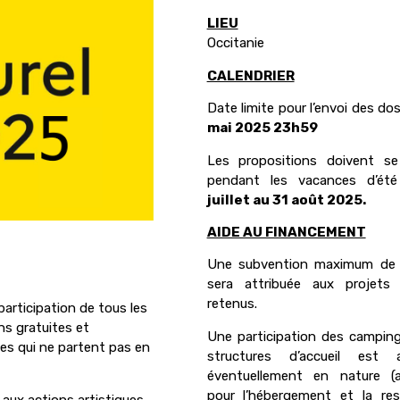
LIEU
Occitanie
CALENDRIER
Date limite pour l’envoi des dos
mai 2025 23h59
Les propositions doivent se
pendant les vacances d’é
juillet au 31 août 2025.
AIDE AU FINANCEMENT
Une subvention maximum de
sera attribuée aux projets d
retenus.
a participation de tous les
ons gratuites et
Une participation des campin
lles qui ne partent pas en
structures d’accueil est a
éventuellement en nature (
pour l’hébergement et la res
́ aux actions artistiques