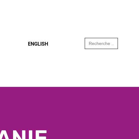
Search
ENGLISH
for:
ANIE