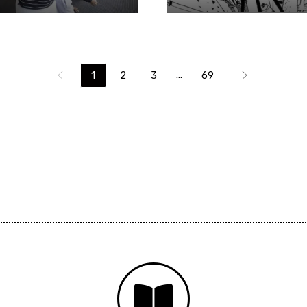
...
1
2
3
69