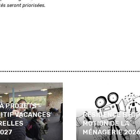
ités seront priorisées.
À PROJETS –
ITIF VACANCES
RÉSIDENCE STO
RELLES
MOTION DE LA
2027
MÉNAGERIE 202