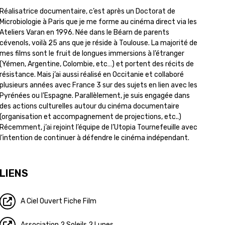
Réalisatrice documentaire, c’est après un Doctorat de
Microbiologie à Paris que je me forme au cinéma direct via les
Ateliers Varan en 1996. Née dans le Béarn de parents
cévenols, voilà 25 ans que je réside à Toulouse. La majorité de
mes films sont le fruit de longues immersions à l’étranger
(Yémen, Argentine, Colombie, etc…) et portent des récits de
résistance. Mais j’ai aussi réalisé en Occitanie et collaboré
plusieurs années avec France 3 sur des sujets en lien avec les
Pyrénées ou l’Espagne. Parallèlement, je suis engagée dans
des actions culturelles autour du cinéma documentaire
(organisation et accompagnement de projections, etc..)
Récemment, j’ai rejoint l’équipe de l’Utopia Tournefeuille avec
l’intention de continuer à défendre le cinéma indépendant.
LIENS
A Ciel Ouvert Fiche Film
Association 2 Soleils 2 Lunes