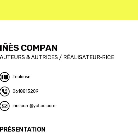
IÑÈS COMPAN
AUTEURS & AUTRICES / RÉALISATEUR·RICE
Toulouse
0618813209
inescom
yahoo.com
PRÉSENTATION