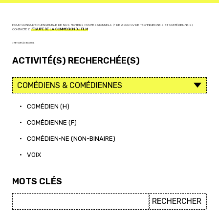
POUR CONSULTER L'ENSEMBLE DE NOS FICHIERS PROFESSIONNELS (+ DE 2 000 CV DE TECHNICIEN·NE·S ET COMÉDIEN·NE·S),
CONTACTEZ
L'ÉQUIPE DE LA COMMISSION DU FILM
< RETOUR À L'ACCUEIL
ACTIVITÉ(S) RECHERCHÉE(S)
•
COMÉDIEN (H)
•
COMÉDIENNE (F)
•
COMÉDIEN·NE (NON-BINAIRE)
•
VOIX
MOTS CLÉS