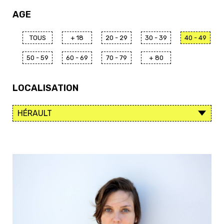
AGE
TOUS
+ 18
20 - 29
30 - 39
40 - 49
50 - 59
60 - 69
70 - 79
+ 80
LOCALISATION