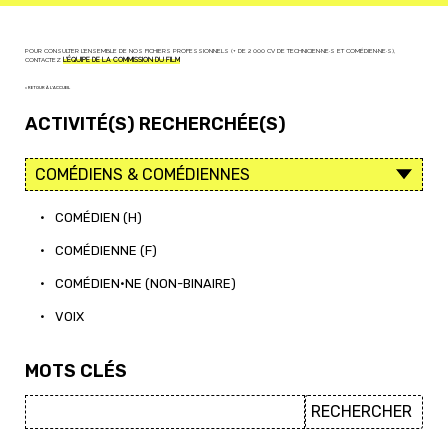
POUR CONSULTER L'ENSEMBLE DE NOS FICHIERS PROFESSIONNELS (+ DE 2 000 CV DE TECHNICIEN·NE·S ET COMÉDIEN·NE·S),
CONTACTEZ
L'ÉQUIPE DE LA COMMISSION DU FILM
< RETOUR À L'ACCUEIL
ACTIVITÉ(S) RECHERCHÉE(S)
•
COMÉDIEN (H)
•
COMÉDIENNE (F)
•
COMÉDIEN·NE (NON-BINAIRE)
•
VOIX
MOTS CLÉS