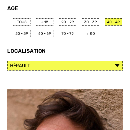
AGE
TOUS
+ 18
20 - 29
30 - 39
40 - 49
50 - 59
60 - 69
70 - 79
+ 80
LOCALISATION