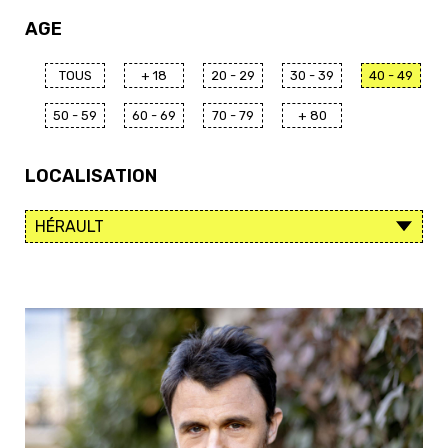
AGE
TOUS
+ 18
20 - 29
30 - 39
40 - 49
50 - 59
60 - 69
70 - 79
+ 80
LOCALISATION