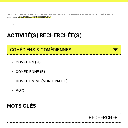
POUR CONSULTER L'ENSEMBLE DE NOS FICHIERS PROFESSIONNELS (+ DE 2 000 CV DE TECHNICIEN·NE·S ET COMÉDIEN·NE·S),
CONTACTEZ
L'ÉQUIPE DE LA COMMISSION DU FILM
< RETOUR À L'ACCUEIL
ACTIVITÉ(S) RECHERCHÉE(S)
•
COMÉDIEN (H)
•
COMÉDIENNE (F)
•
COMÉDIEN·NE (NON-BINAIRE)
•
VOIX
MOTS CLÉS