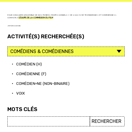
POUR CONSULTER L'ENSEMBLE DE NOS FICHIERS PROFESSIONNELS (+ DE 2 000 CV DE TECHNICIEN·NE·S ET COMÉDIEN·NE·S),
CONTACTEZ
L'ÉQUIPE DE LA COMMISSION DU FILM
< RETOUR À L'ACCUEIL
ACTIVITÉ(S) RECHERCHÉE(S)
•
COMÉDIEN (H)
•
COMÉDIENNE (F)
•
COMÉDIEN·NE (NON-BINAIRE)
•
VOIX
MOTS CLÉS