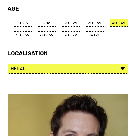
AGE
TOUS
+ 18
20 - 29
30 - 39
40 - 49
50 - 59
60 - 69
70 - 79
+ 80
LOCALISATION