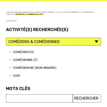
POUR CONSULTER L'ENSEMBLE DE NOS FICHIERS PROFESSIONNELS (+ DE 2 000 CV DE TECHNICIEN·NE·S ET COMÉDIEN·NE·S),
CONTACTEZ
L'ÉQUIPE DE LA COMMISSION DU FILM
< RETOUR À L'ACCUEIL
ACTIVITÉ(S) RECHERCHÉE(S)
•
COMÉDIEN (H)
•
COMÉDIENNE (F)
•
COMÉDIEN·NE (NON-BINAIRE)
•
VOIX
MOTS CLÉS