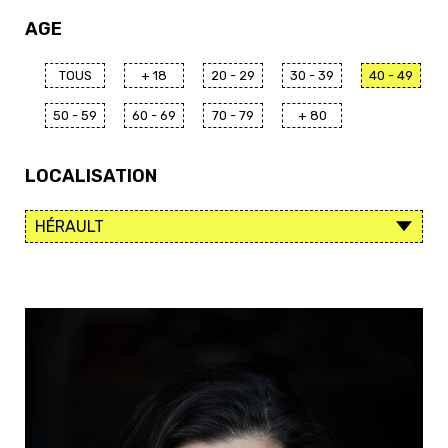
AGE
TOUS
+ 18
20 - 29
30 - 39
40 - 49
50 - 59
60 - 69
70 - 79
+ 80
LOCALISATION