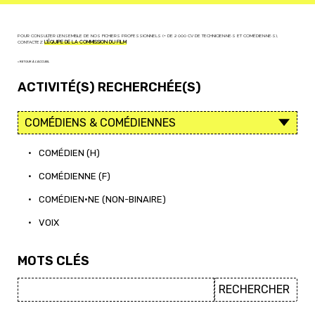
POUR CONSULTER L'ENSEMBLE DE NOS FICHIERS PROFESSIONNELS (+ DE 2 000 CV DE TECHNICIEN·NE·S ET COMÉDIEN·NE·S),
CONTACTEZ
L'ÉQUIPE DE LA COMMISSION DU FILM
< RETOUR À L'ACCUEIL
ACTIVITÉ(S) RECHERCHÉE(S)
•
COMÉDIEN (H)
•
COMÉDIENNE (F)
•
COMÉDIEN·NE (NON-BINAIRE)
•
VOIX
MOTS CLÉS