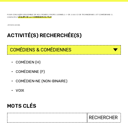
POUR CONSULTER L'ENSEMBLE DE NOS FICHIERS PROFESSIONNELS (+ DE 2 000 CV DE TECHNICIEN·NE·S ET COMÉDIEN·NE·S),
CONTACTEZ
L'ÉQUIPE DE LA COMMISSION DU FILM
< RETOUR À L'ACCUEIL
ACTIVITÉ(S) RECHERCHÉE(S)
•
COMÉDIEN (H)
•
COMÉDIENNE (F)
•
COMÉDIEN·NE (NON-BINAIRE)
•
VOIX
MOTS CLÉS