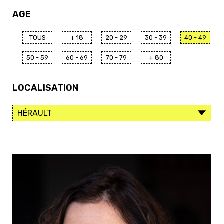
AGE
TOUS
+ 18
20 - 29
30 - 39
40 - 49
50 - 59
60 - 69
70 - 79
+ 80
LOCALISATION