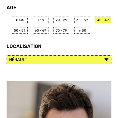
AGE
TOUS
+ 18
20 - 29
30 - 39
40 - 49
50 - 59
60 - 69
70 - 79
+ 80
LOCALISATION