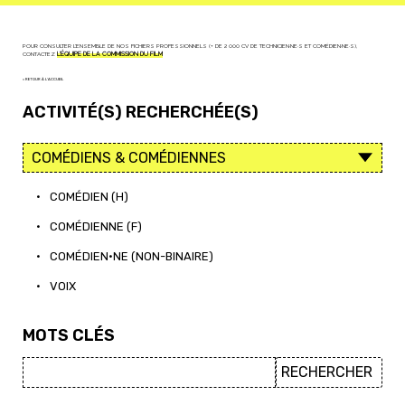
POUR CONSULTER L'ENSEMBLE DE NOS FICHIERS PROFESSIONNELS (+ DE 2 000 CV DE TECHNICIEN·NE·S ET COMÉDIEN·NE·S),
CONTACTEZ
L'ÉQUIPE DE LA COMMISSION DU FILM
< RETOUR À L'ACCUEIL
ACTIVITÉ(S) RECHERCHÉE(S)
•
COMÉDIEN (H)
•
COMÉDIENNE (F)
•
COMÉDIEN·NE (NON-BINAIRE)
•
VOIX
MOTS CLÉS