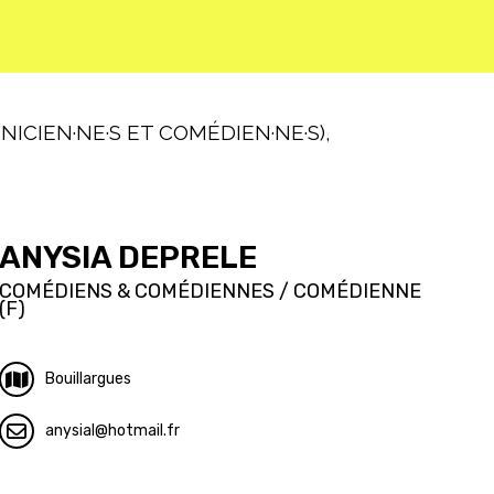
ICIEN·NE·S ET COMÉDIEN·NE·S),
ANYSIA DEPRELE
COMÉDIENS & COMÉDIENNES / COMÉDIENNE
(F)
Bouillargues
anysial
hotmail.fr