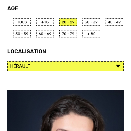
AGE
TOUS
+ 18
20 - 29
30 - 39
40 - 49
50 - 59
60 - 69
70 - 79
+ 80
LOCALISATION