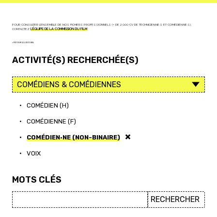
POUR CONSULTER L'ENSEMBLE DE NOS FICHIERS PROFESSIONNELS (+ DE 2 000 CV DE TECHNICIEN·NE·S ET COMÉDIEN·NE·S),
CONTACTEZ
L'ÉQUIPE DE LA COMMISSION DU FILM
< RETOUR À L'ACCUEIL
ACTIVITÉ(S) RECHERCHÉE(S)
•
COMÉDIEN (H)
•
COMÉDIENNE (F)
•
COMÉDIEN·NE (NON-BINAIRE)
•
VOIX
MOTS CLÉS